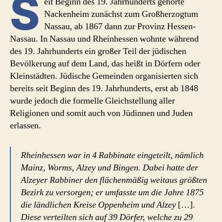
S
eit Beginn des 19. Jahrhunderts gehörte
Nackenheim zunächst zum Großherzogtum
Nassau, ab 1867 dann zur Provinz Hessen-
Nassau. In Nassau und Rheinhessen wohnte während
des 19. Jahrhunderts ein großer Teil der jüdischen
Bevölkerung auf dem Land, das heißt in Dörfern oder
Kleinstädten. Jüdische Gemeinden organisierten sich
bereits seit Beginn des 19. Jahrhunderts, erst ab 1848
wurde jedoch die formelle Gleichstellung aller
Religionen und somit auch von Jüdinnen und Juden
erlassen.
Rheinhessen war in 4 Rabbinate eingeteilt, nämlich
Mainz, Worms, Alzey und Bingen. Dabei hatte der
Alzeyer Rabbiner den flächenmäßig weitaus größten
Bezirk zu versorgen; er umfasste um die Jahre 1875
die ländlichen Kreise Oppenheim und Alzey
[…].
Diese verteilten sich auf 39 Dörfer, welche zu 29